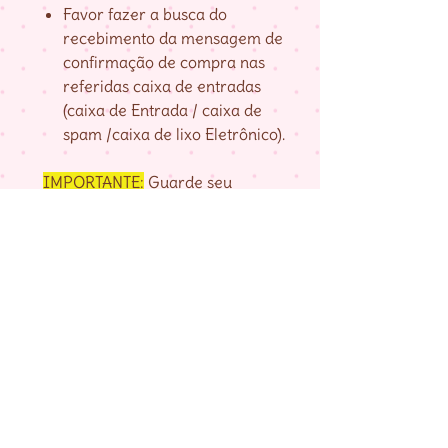
Favor fazer a busca do
recebimento da mensagem de
confirmação de compra nas
referidas caixa de entradas
(caixa de Entrada / caixa de
spam /caixa de lixo Eletrônico).
IMPORTANTE:
Guarde seu
numero de pedido, fornecido na
página de agradecimento do
checkout até baixar as matrizes,
pois é com ele que localizo a sua
compra.