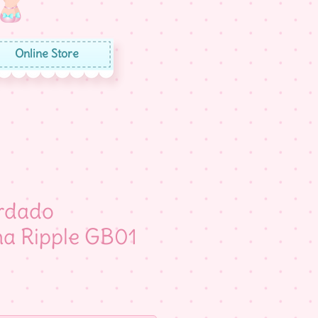
Online Store
ordado
ha Ripple GB01
eço