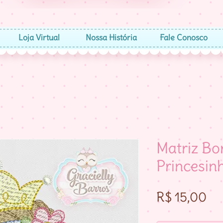
Loja Virtual
Nossa História
Fale Conosco
Matriz B
Princesin
Pr
R$ 15,00