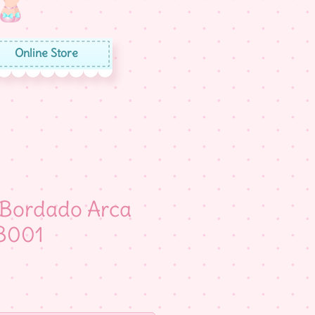
Online Store
 Bordado Arca
B001
eço