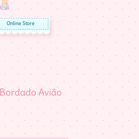
Online Store
 Bordado Avião
eço