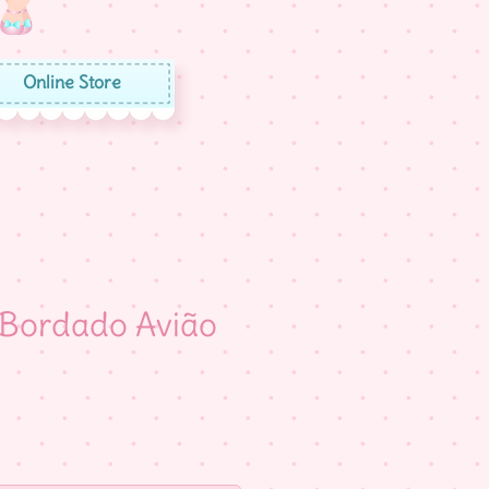
Online Store
 Bordado Avião
eço