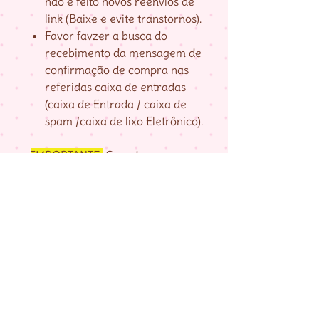
não é feito novos reenvios de
link (Baixe e evite transtornos).
Favor favzer a busca do
recebimento da mensagem de
confirmação de compra nas
referidas caixa de entradas
(caixa de Entrada / caixa de
spam /caixa de lixo Eletrônico).
IMPORTANTE:
Guarde seu
numero de pedido, fornecido na
página de agradecimento do
checkout até baixar as matrizes,
pois é com ele que localizo a sua
compra.