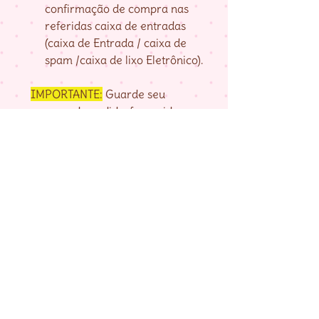
confirmação de compra nas
referidas caixa de entradas
(caixa de Entrada / caixa de
spam /caixa de lixo Eletrônico).
IMPORTANTE:
Guarde seu
numero de pedido, fornecido na
página de agradecimento do
checkout até baixar as matrizes,
pois é com ele que localizo a sua
compra.