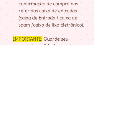
confirmação de compra nas
referidas caixa de entradas
(caixa de Entrada / caixa de
spam /caixa de lixo Eletrônico).
IMPORTANTE:
Guarde seu
numero de pedido, fornecido na
página de agradecimento do
checkout até baixar as matrizes,
pois é com ele que localizo a sua
compra.