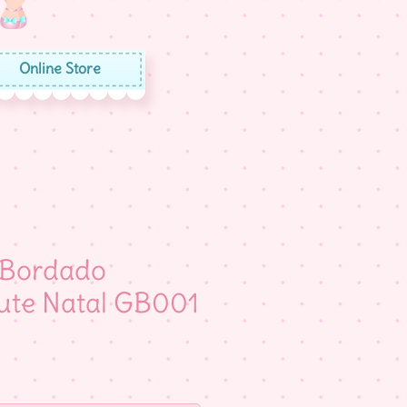
Online Store
 Bordado
ute Natal GB001
eço