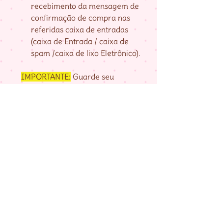
recebimento da mensagem de
confirmação de compra nas
referidas caixa de entradas
(caixa de Entrada / caixa de
spam /caixa de lixo Eletrônico).
IMPORTANTE:
Guarde seu
numero de pedido, fornecido na
página de agradecimento do
checkout até baixar as matrizes,
pois é com ele que localizo a sua
compra.