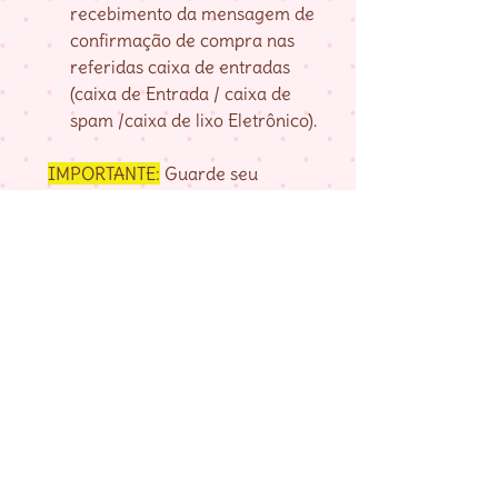
recebimento da mensagem de
confirmação de compra nas
referidas caixa de entradas
(caixa de Entrada / caixa de
spam /caixa de lixo Eletrônico).
IMPORTANTE:
Guarde seu
numero de pedido, fornecido na
página de agradecimento do
checkout até baixar as matrizes,
pois é com ele que localizo a sua
compra.