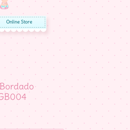
Online Store
 Bordado
 GB004
eço