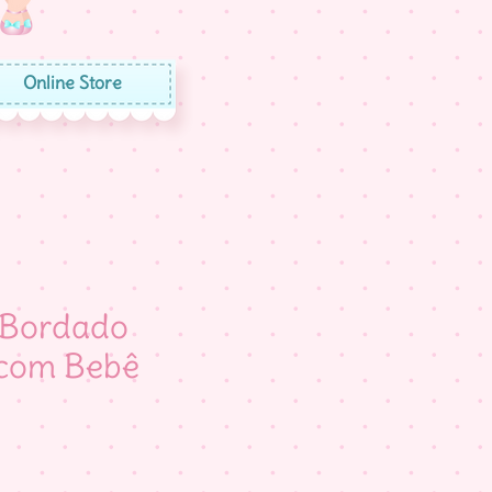
Online Store
 Bordado
com Bebê
eço