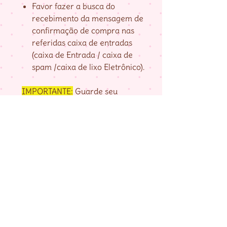
Favor fazer a busca do
recebimento da mensagem de
confirmação de compra nas
referidas caixa de entradas
(caixa de Entrada / caixa de
spam /caixa de lixo Eletrônico).
IMPORTANTE:
Guarde seu
numero de pedido, fornecido na
página de agradecimento do
checkout até baixar as matrizes,
pois é com ele que localizo a sua
compra.