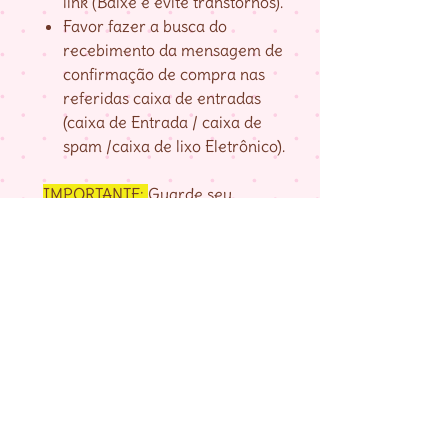
link (Baixe e evite transtornos).
Favor fazer a busca do
recebimento da mensagem de
confirmação de compra nas
referidas caixa de entradas
(caixa de Entrada / caixa de
spam /caixa de lixo Eletrônico).
IMPORTANTE:
Guarde seu
numero de pedido, fornecido na
página de agradecimento do
checkout até baixar as matrizes,
pois é com ele que localizo a sua
compra.