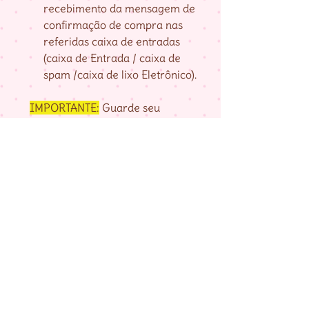
recebimento da mensagem de
confirmação de compra nas
referidas caixa de entradas
(caixa de Entrada / caixa de
spam /caixa de lixo Eletrônico).
IMPORTANTE:
Guarde seu
numero de pedido, fornecido na
página de agradecimento do
checkout até baixar as matrizes,
pois é com ele que localizo a sua
compra.