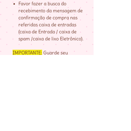
Favor fazer a busca do
recebimento da mensagem de
confirmação de compra nas
referidas caixa de entradas
(caixa de Entrada / caixa de
spam /caixa de lixo Eletrônico).
IMPORTANTE:
Guarde seu
numero de pedido, fornecido na
página de agradecimento do
checkout até baixar as matrizes,
pois é com ele que localizo a sua
compra.