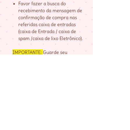
Favor fazer a busca do
recebimento da mensagem de
confirmação de compra nas
referidas caixa de entradas
(caixa de Entrada / caixa de
spam /caixa de lixo Eletrônico).
IMPORTANTE:
Guarde seu
numero de pedido, fornecido na
página de agradecimento do
checkout até baixar as matrizes,
pois é com ele que localizo a sua
compra.