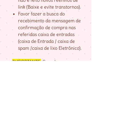
não é feito novos reenvios de
link (Baixe e evite transtornos).
Favor fazer a busca do
recebimento da mensagem de
confirmação de compra nas
referidas caixa de entradas
(caixa de Entrada / caixa de
spam /caixa de lixo Eletrônico).
IMPORTANTE:
Guarde seu
numero de pedido, fornecido na
página de agradecimento do
checkout até baixar as matrizes,
pois é com ele que localizo a sua
compra.