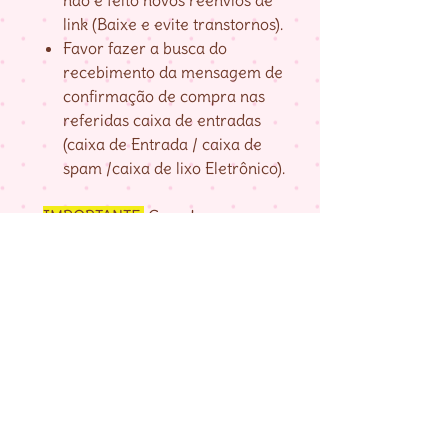
não é feito novos reenvios de
link (Baixe e evite transtornos).
Favor fazer a busca do
recebimento da mensagem de
confirmação de compra nas
referidas caixa de entradas
(caixa de Entrada / caixa de
spam /caixa de lixo Eletrônico).
IMPORTANTE:
Guarde seu
numero de pedido, fornecido na
página de agradecimento do
checkout até baixar as matrizes,
pois é com ele que localizo a sua
compra.