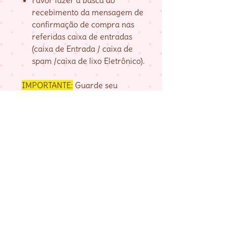
Favor fazer a busca do
recebimento da mensagem de
confirmação de compra nas
referidas caixa de entradas
(caixa de Entrada / caixa de
spam /caixa de lixo Eletrônico).
IMPORTANTE:
Guarde seu
numero de pedido, fornecido na
página de agradecimento do
checkout até baixar as matrizes,
pois é com ele que localizo a sua
compra.