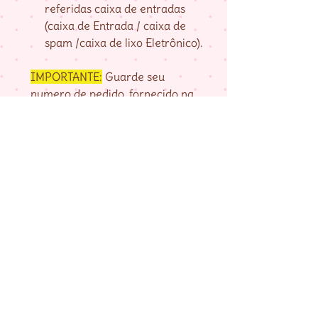
referidas caixa de entradas
(caixa de Entrada / caixa de
spam /caixa de lixo Eletrônico).
IMPORTANTE:
Guarde seu
numero de pedido, fornecido na
página de agradecimento do
checkout até baixar as matrizes,
pois é com ele que localizo a sua
compra.