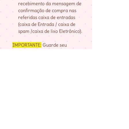
recebimento da mensagem de
confirmação de compra nas
referidas caixa de entradas
(caixa de Entrada / caixa de
spam /caixa de lixo Eletrônico).
IMPORTANTE:
Guarde seu
numero de pedido, fornecido na
página de agradecimento do
checkout até baixar as matrizes,
pois é com ele que localizo a sua
compra.