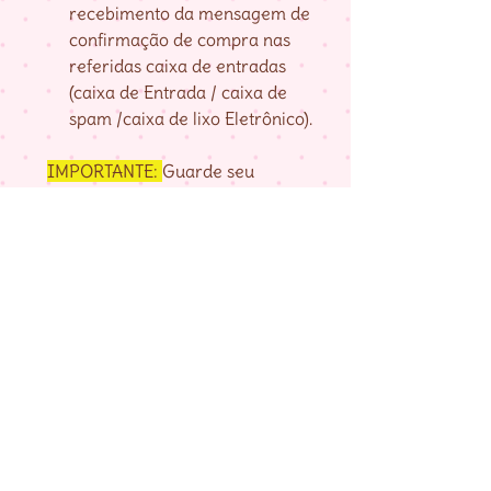
recebimento da mensagem de
confirmação de compra nas
referidas caixa de entradas
(caixa de Entrada / caixa de
spam /caixa de lixo Eletrônico).
IMPORTANTE:
Guarde seu
numero de pedido, fornecido na
página de agradecimento do
checkout até baixar as matrizes,
pois é com ele que localizo a sua
compra.