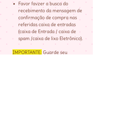
Favor favzer a busca do
recebimento da mensagem de
confirmação de compra nas
referidas caixa de entradas
(caixa de Entrada / caixa de
spam /caixa de lixo Eletrônico).
IMPORTANTE:
Guarde seu
numero de pedido, fornecido na
página de agradecimento do
checkout até baixar as matrizes,
pois é com ele que localizo a sua
compra.