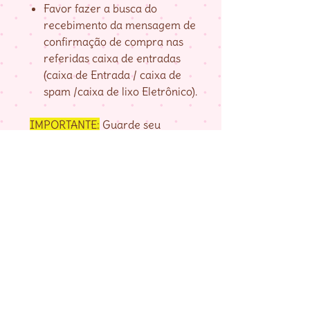
Favor fazer a busca do
recebimento da mensagem de
confirmação de compra nas
referidas caixa de entradas
(caixa de Entrada / caixa de
spam /caixa de lixo Eletrônico).
IMPORTANTE:
Guarde seu
numero de pedido, fornecido na
página de agradecimento do
checkout até baixar as matrizes,
pois é com ele que localizo a sua
compra.