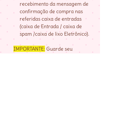
recebimento da mensagem de
confirmação de compra nas
referidas caixa de entradas
(caixa de Entrada / caixa de
spam /caixa de lixo Eletrônico).
IMPORTANTE:
Guarde seu
numero de pedido, fornecido na
página de agradecimento do
checkout até baixar as matrizes,
pois é com ele que localizo a sua
compra.