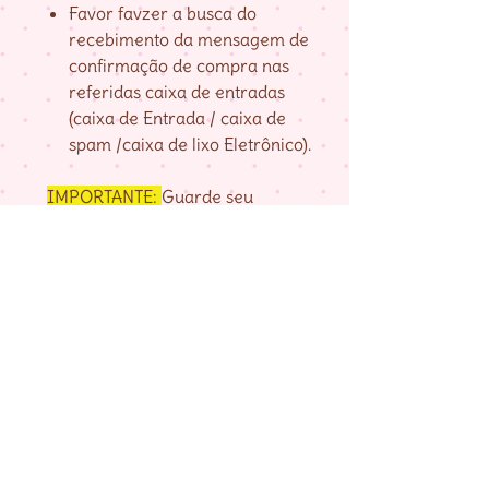
Favor favzer a busca do
recebimento da mensagem de
confirmação de compra nas
referidas caixa de entradas
(caixa de Entrada / caixa de
spam /caixa de lixo Eletrônico).
IMPORTANTE:
Guarde seu
numero de pedido, fornecido na
página de agradecimento do
checkout até baixar as matrizes,
pois é com ele que localizo a sua
compra.