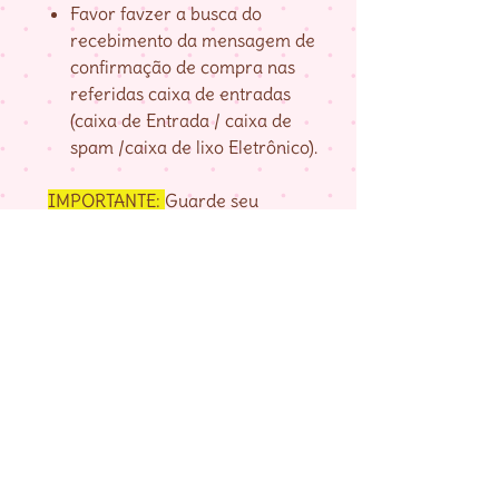
Favor favzer a busca do
recebimento da mensagem de
confirmação de compra nas
referidas caixa de entradas
(caixa de Entrada / caixa de
spam /caixa de lixo Eletrônico).
IMPORTANTE:
Guarde seu
numero de pedido, fornecido na
página de agradecimento do
checkout até baixar as matrizes,
pois é com ele que localizo a sua
compra.