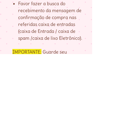
Favor fazer a busca do
recebimento da mensagem de
confirmação de compra nas
referidas caixa de entradas
(caixa de Entrada / caixa de
spam /caixa de lixo Eletrônico).
IMPORTANTE:
Guarde seu
numero de pedido, fornecido na
página de agradecimento do
checkout até baixar as matrizes,
pois é com ele que localizo a sua
compra.