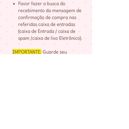
Favor fazer a busca do
recebimento da mensagem de
confirmação de compra nas
referidas caixa de entradas
(caixa de Entrada / caixa de
spam /caixa de lixo Eletrônico).
IMPORTANTE:
Guarde seu
numero de pedido, fornecido na
página de agradecimento do
checkout até baixar as matrizes,
pois é com ele que localizo a sua
compra.