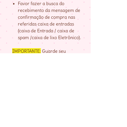
Favor fazer a busca do
recebimento da mensagem de
confirmação de compra nas
referidas caixa de entradas
(caixa de Entrada / caixa de
spam /caixa de lixo Eletrônico).
IMPORTANTE:
Guarde seu
numero de pedido, fornecido na
página de agradecimento do
checkout até baixar as matrizes,
pois é com ele que localizo a sua
compra.