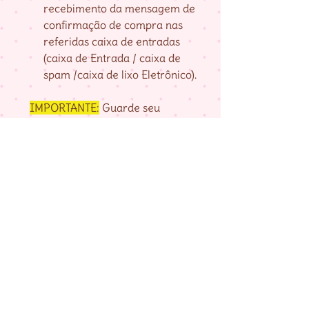
recebimento da mensagem de
confirmação de compra nas
referidas caixa de entradas
(caixa de Entrada / caixa de
spam /caixa de lixo Eletrônico).
IMPORTANTE:
Guarde seu
numero de pedido, fornecido na
página de agradecimento do
checkout até baixar as matrizes,
pois é com ele que localizo a sua
compra.