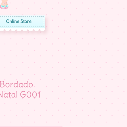
Online Store
 Bordado
Natal G001
eço