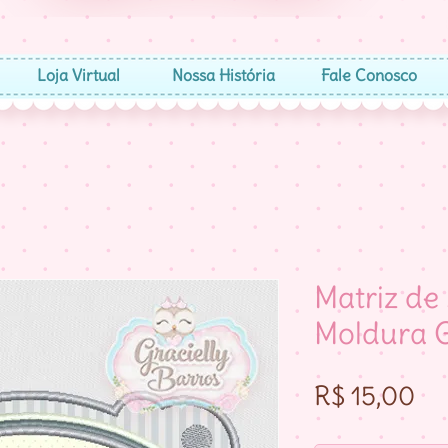
Loja Virtual
Nossa História
Fale Conosco
Matriz de
Moldura 
Pr
R$ 15,00