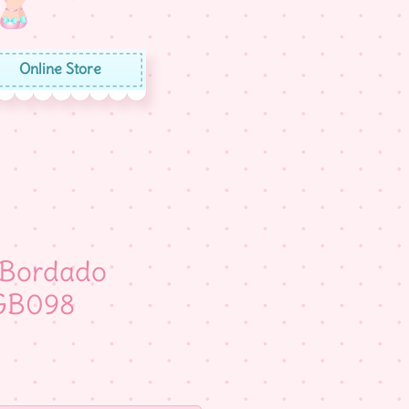
Online Store
 Bordado
GB098
eço