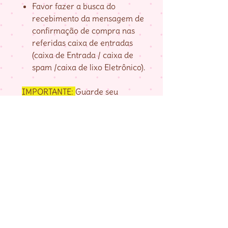
Favor fazer a busca do
recebimento da mensagem de
confirmação de compra nas
referidas caixa de entradas
(caixa de Entrada / caixa de
spam /caixa de lixo Eletrônico).
IMPORTANTE:
Guarde seu
numero de pedido, fornecido na
página de agradecimento do
checkout até baixar as matrizes,
pois é com ele que localizo a sua
compra.