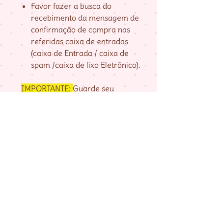
Favor fazer a busca do
recebimento da mensagem de
confirmação de compra nas
referidas caixa de entradas
(caixa de Entrada / caixa de
spam /caixa de lixo Eletrônico).
IMPORTANTE:
Guarde seu
numero de pedido, fornecido na
página de agradecimento do
checkout até baixar as matrizes,
pois é com ele que localizo a sua
compra.