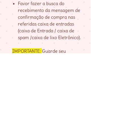
Favor fazer a busca do
recebimento da mensagem de
confirmação de compra nas
referidas caixa de entradas
(caixa de Entrada / caixa de
spam /caixa de lixo Eletrônico).
IMPORTANTE:
Guarde seu
numero de pedido, fornecido na
página de agradecimento do
checkout até baixar as matrizes,
pois é com ele que localizo a sua
compra.