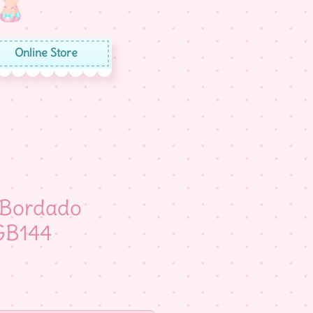
Online Store
 Bordado
GB144
eço