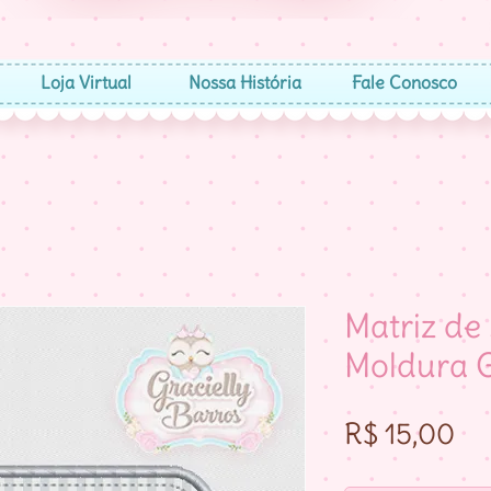
Loja Virtual
Nossa História
Fale Conosco
Matriz de
Moldura 
Pr
R$ 15,00