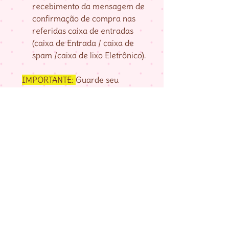
recebimento da mensagem de
confirmação de compra nas
referidas caixa de entradas
(caixa de Entrada / caixa de
spam /caixa de lixo Eletrônico).
IMPORTANTE:
Guarde seu
numero de pedido, fornecido na
página de agradecimento do
checkout até baixar as matrizes,
pois é com ele que localizo a sua
compra.