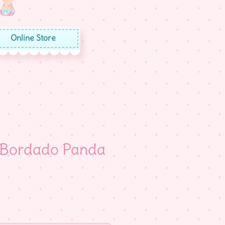
Online Store
e Bordado Panda
eço