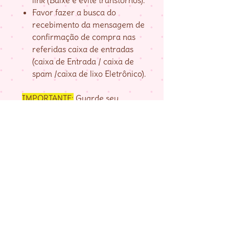
link (Baixe e evite transtornos).
Favor fazer a busca do
recebimento da mensagem de
confirmação de compra nas
referidas caixa de entradas
(caixa de Entrada / caixa de
spam /caixa de lixo Eletrônico).
IMPORTANTE:
Guarde seu
numero de pedido, fornecido na
página de agradecimento do
checkout até baixar as matrizes,
pois é com ele que localizo a sua
compra.