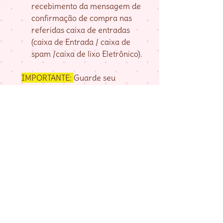
recebimento da mensagem de
confirmação de compra nas
referidas caixa de entradas
(caixa de Entrada / caixa de
spam /caixa de lixo Eletrônico).
IMPORTANTE:
Guarde seu
numero de pedido, fornecido na
página de agradecimento do
checkout até baixar as matrizes,
pois é com ele que localizo a sua
compra.