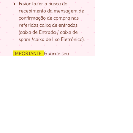
Favor fazer a busca do
recebimento da mensagem de
confirmação de compra nas
referidas caixa de entradas
(caixa de Entrada / caixa de
spam /caixa de lixo Eletrônico).
IMPORTANTE:
Guarde seu
numero de pedido, fornecido na
página de agradecimento do
checkout até baixar as matrizes,
pois é com ele que localizo a sua
compra.