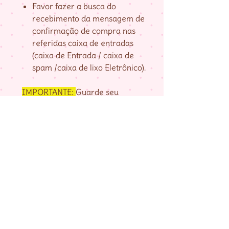
Favor fazer a busca do
recebimento da mensagem de
confirmação de compra nas
referidas caixa de entradas
(caixa de Entrada / caixa de
spam /caixa de lixo Eletrônico).
IMPORTANTE:
Guarde seu
numero de pedido, fornecido na
página de agradecimento do
checkout até baixar as matrizes,
pois é com ele que localizo a sua
compra.